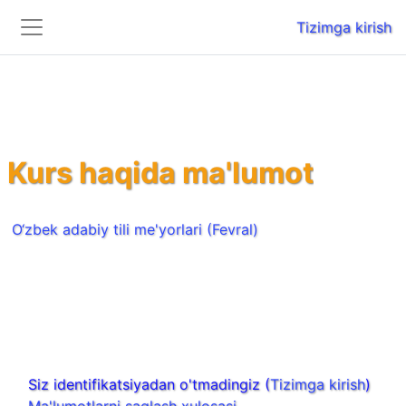
Tizimga kirish
Yon panel
Asosiy mundarijaga o‘tish
Kurs haqida ma'lumot
O‘zbek adabiy tili me'yorlari (Fevral)
Siz identifikatsiyadan o'tmadingiz (
Tizimga kirish
)