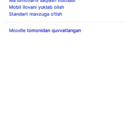
Ma'lumotlarni saqlash xulosasi
Mobil ilovani yuklab olish
Standart mavzuga o‘tish
Moodle
tomonidan quvvatlangan