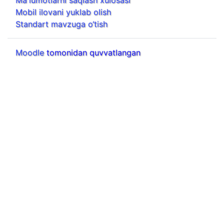
Ma'lumotlarni saqlash xulosasi
Mobil ilovani yuklab olish
Standart mavzuga o‘tish
Moodle
tomonidan quvvatlangan