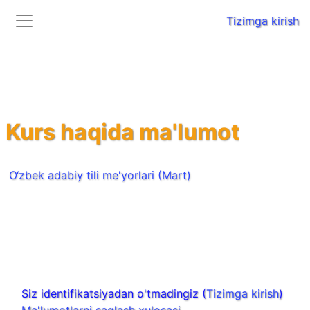
Tizimga kirish
Yon panel
Asosiy mundarijaga o‘tish
Kurs haqida ma'lumot
O‘zbek adabiy tili me'yorlari (Mart)
Siz identifikatsiyadan o'tmadingiz (
Tizimga kirish
)