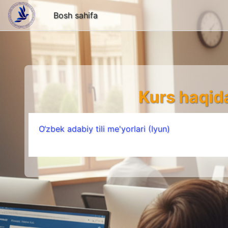
Bosh sahifa
Asosiy mundarijaga o‘tish
Kurs haqid
O‘zbek adabiy tili me'yorlari (Iyun)