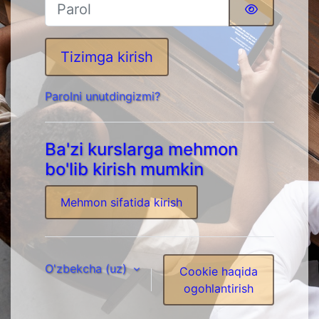
Parol
Tizimga kirish
Parolni unutdingizmi?
Ba'zi kurslarga mehmon
bo'lib kirish mumkin
Mehmon sifatida kirish
O'zbekcha ‎(uz)‎
Cookie haqida
ogohlantirish